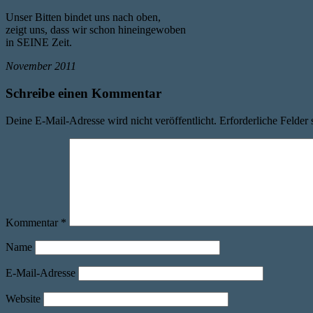
Unser Bitten bindet uns nach oben,
zeigt uns, dass wir schon hineingewoben
in SEINE Zeit.
November 2011
Schreibe einen Kommentar
Deine E-Mail-Adresse wird nicht veröffentlicht.
Erforderliche Felder 
Kommentar
*
Name
E-Mail-Adresse
Website