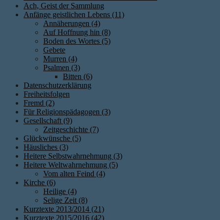
Ach, Geist der Sammlung
Anfänge geistlichen Lebens (11)
Annäherungen (4)
Auf Hoffnung hin (8)
Boden des Wortes (5)
Gebete
Murren (4)
Psalmen (3)
Bitten (6)
Datenschutzerklärung
Freiheitsfolgen
Fremd (2)
Für Religionspädagogen (3)
Gesellschaft (9)
Zeitgeschichte (7)
Glückwünsche (5)
Häusliches (3)
Heitere Selbstwahrnehmung (3)
Heitere Weltwahrnehmung (5)
Vom alten Feind (4)
Kirche (6)
Heilige (4)
Selige Zeit (8)
Kurztexte 2013/2014 (21)
Kurztexte 2015/2016 (42)